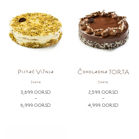
Pistać Višnja
Čokoladna TORTA
Torte
Torte
3,699.00
RSD
2,599.00
RSD
–
–
6,999.00
RSD
4,999.00
RSD