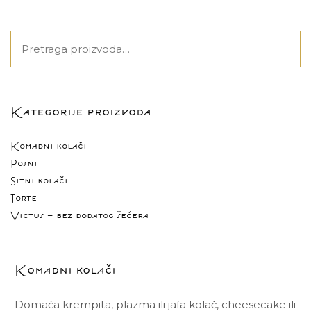
Pretraga
za:
Kategorije proizvoda
Komadni kolači
Posni
Sitni kolači
Torte
Victus - bez dodatog šećera
Komadni kolači
Domaća krempita, plazma ili jafa kolač, cheesecake ili