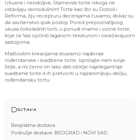
Ukusne i neodoljive, Stamevski torte nikoga ne
ostavljaju ravnodušnim! Torte kao što su Doboš i
Reforma, čiju recepturu decenijama čuvamo, dokaz su
da savršenstvo ipak postoji. Pored prepoznatljivog
ukusa čokoladnih torti, u ponudi imamo i voćne torte,
koje će Vas opčiniti laganom teksturom i osvežavajućim
sastojcima.
Maštovitim kreacijama stvaramo najdivnije
rođendanske i svadbene torte. Ispričajte nam svoje
želje, a mi ćemo im lako dati obličje najelegantnije
svadbene torte ili ih pretvoriti u najzanimljiviju dečiju,
rođendansku tortu.
Dostava
Besplatna dostava
Područje dostave: BEOGRAD i NOVI SAD