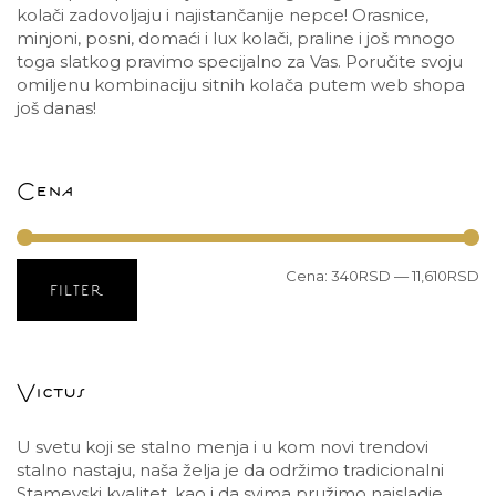
kolači zadovoljaju i najistančanije nepce! Orasnice,
minjoni, posni, domaći i lux kolači, praline i još mnogo
toga slatkog pravimo specijalno za Vas. Poručite svoju
omiljenu kombinaciju sitnih kolača putem web shopa
još danas!
Cena
Cena:
340RSD
—
11,610RSD
Mi
M
FILTER
c
c
Victus
U svetu koji se stalno menja i u kom novi trendovi
stalno nastaju, naša želja je da održimo tradicionalni
Stamevski kvalitet, kao i da svima pružimo najsladje