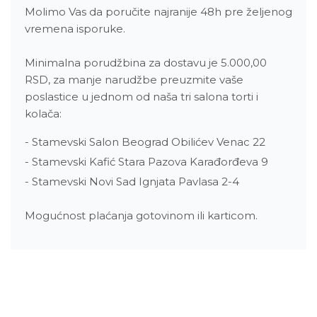
Molimo Vas da poručite najranije 48h pre željenog
vremena isporuke.
Minimalna porudžbina za dostavu je 5.000,00
RSD, za manje narudžbe preuzmite vaše
poslastice u jednom od naša tri salona torti i
kolača:
- Stamevski Salon Beograd Obilićev Venac 22
- Stamevski Kafić Stara Pazova Karađorđeva 9
- Stamevski Novi Sad Ignjata Pavlasa 2-4
Mogućnost plaćanja gotovinom ili karticom.