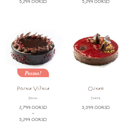
5,299.00
RSD
5,299.00
RSD
Posno!
Posna Višnja
Oskar
Posni
Torte
2,799.00
RSD
3,399.00
RSD
–
5,299.00
RSD