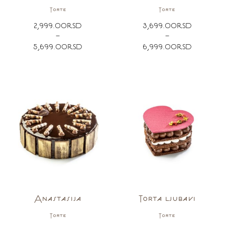
Torte
Torte
2,999.00
RSD
3,699.00
RSD
–
–
5,699.00
RSD
6,999.00
RSD
Anastasija
Torta ljubavi
Torte
Torte