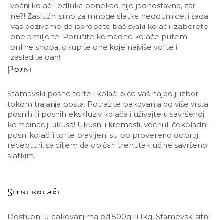
voćni kolači- odluka ponekad nije jednostavna, zar
ne?! Zaslužni smo za mnoge slatke nedoumice, i sada
Vas pozivamo da isprobate baš svaki kolač i izaberete
one omiljene. Poručite komadne kolače putem
online shopa, okupite one koje najviše volite i
zasladite dan!
Posni
Stamevski posne torte i kolači biće Vaš najbolji izbor
tokom trajanja posta. Potražite pakovanja od više vrsta
posnih ili posnih ekskluziv kolača i uživajte u savršenoj
kombinaciji ukusa! Ukusni i kremasti, voćni ili čokoladni-
posni kolači i torte pravljeni su po provereno dobroj
recepturi, sa ciljem da običan trenutak učine savršeno
slatkim.
Sitni kolači
Dostupni u pakovanjima od 500g ili 1kg, Stamevski sitni