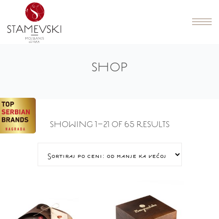
SHOP
Viagra
SHOWING 1–21 OF 65 RESULTS
e
farmaco
basato
su
un
inibitore
selettivo
della
fosfodiesterasi
del