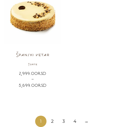
Španski vetar
Torte
2,999.00
RSD
–
5,699.00
RSD
1
2
3
4
→