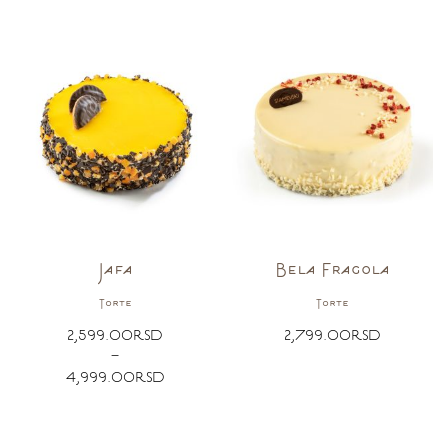
Jafa
Bela Fragola
Torte
Torte
2,599.00
RSD
2,799.00
RSD
–
4,999.00
RSD