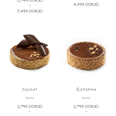
3,749.00
RSD
4,999.00
RSD
–
7,499.00
RSD
Nugat
Reforma
Torte
Torte
2,799.00
RSD
2,799.00
RSD
–
–