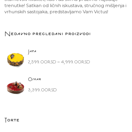
trenutke! Satkan od ličnih iskustava, stručnog mišljenja i
vrhunskih sastojaka, predstavljamo Vam Victus!
Nedavno pregledani proizvodi
Jafa
–
2,599.00
RSD
4,999.00
RSD
Oskar
3,399.00
RSD
Torte