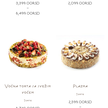
3,399.00
RSD
2,099.00
RSD
–
6,499.00
RSD
Voćna torta sa svežim
Plazma
voćem
Torte
Torte
2,599.00
RSD
–