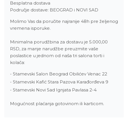
Besplatna dostava
Područje dostave: BEOGRAD i NOVI SAD
Molimo Vas da poručite najranije 48h pre željenog
vremena isporuke.
Minimalna porudžbina za dostavu je 5.000,00
RSD, za manje narudžbe preuzmite vaše
poslastice u jednom od naša tri salona torti i
kolača:
- Stamevski Salon Beograd Obilićev Venac 22
- Stamevski Kafić Stara Pazova Karađorđeva 9
- Stamevski Novi Sad Ignjata Pavlasa 2-4
Mogućnost plaćanja gotovinom ili karticom.