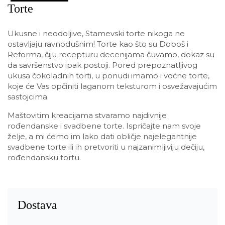
Torte
Ukusne i neodoljive, Stamevski torte nikoga ne
ostavljaju ravnodušnim! Torte kao što su Doboš i
Reforma, čiju recepturu decenijama čuvamo, dokaz su
da savršenstvo ipak postoji. Pored prepoznatljivog
ukusa čokoladnih torti, u ponudi imamo i voćne torte,
koje će Vas opčiniti laganom teksturom i osvežavajućim
sastojcima.
Maštovitim kreacijama stvaramo najdivnije
rođendanske i svadbene torte. Ispričajte nam svoje
želje, a mi ćemo im lako dati obličje najelegantnije
svadbene torte ili ih pretvoriti u najzanimljiviju dečiju,
rođendansku tortu.
Dostava