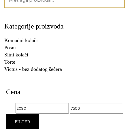
za:
Kategorije proizvoda
Komadni kolači
Posni
Sitni kolači
Torte
Victus - bez dodatog šećera
Cena
Minimalna
Maksimalna
cena
cena
FILTER