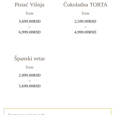
Pistać Višnja
Čokoladna TORTA
Torte
Torte
3,699.00
RSD
2,599.00
RSD
–
–
6,999.00
RSD
4,999.00
RSD
Španski vetar
Torte
2,999.00
RSD
–
5,699.00
RSD
Pretraga