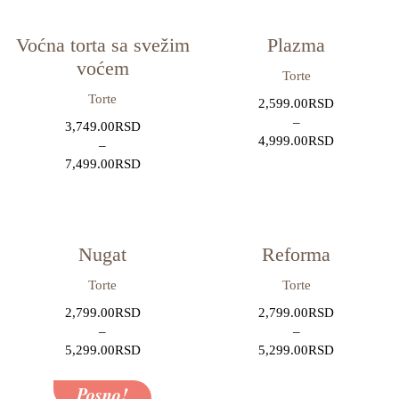
Voćna torta sa svežim
Plazma
voćem
Torte
Torte
2,599.00
RSD
–
3,749.00
RSD
4,999.00
RSD
–
7,499.00
RSD
Nugat
Reforma
Torte
Torte
2,799.00
RSD
2,799.00
RSD
–
–
5,299.00
RSD
5,299.00
RSD
Posno!