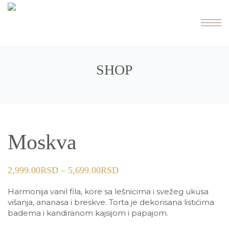
SHOP
Moskva
2,999.00
RSD
–
5,699.00
RSD
Harmonija vanil fila, kore sa lešnicima i svežeg ukusa
višanja, ananasa i breskve. Torta je dekorisana listićima
badema i kandiranom kajsijom i papajom.