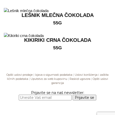
LEŠNIK MLEČNA ČOKOLADA
55G
KIKIRIKI CRNA ČOKOLADA
55G
Opšti uslovi prodaje
|
Izjava o sigurnosti podataka
|
Uslovi korišćenja i zaštita
ličnih podataka
|
Uputstvo za web kupovinu
|
Raskid ugovora
|
Opšti uslovi
garancija
Prijavite se na naš newsletter: