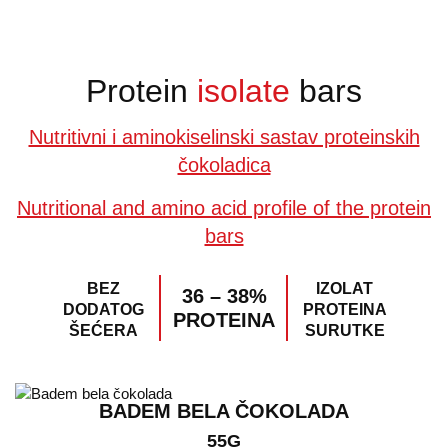
Protein
isolate
bars
Nutritivni i aminokiselinski sastav proteinskih
čokoladica
Nutritional and amino acid profile of the protein
bars
BEZ
IZOLAT
36 – 38%
DODATOG
PROTEINA
PROTEINA
ŠEĆERA
SURUTKE
BADEM BELA ČOKOLADA
55G