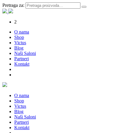
Pretraga za:
2
O nama
Shop
Victus
Blog
Naši Saloni
Partneri
Kontakt
O nama
Shop
Victus
Blog
Naši Saloni
Partneri
Kontakt