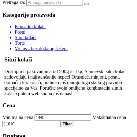
Pretraga za:
Kategorije proizvoda
Komadni kolači
Posni
Sitni kolači
Torte
Victus - bez dodatog šećera
Sitni kolači
Dostupni u pakovanjima od 500g ili 1kg, Stamevski sitni kolači
zadovoljaju i najistančanije nepce! Orasnice, minjoni, posni,
domaći i lux kolači, praline i još mnogo toga slatkog pravimo
specijalno za Vas. Poručite svoju omiljenu kombinaciju sitnih
kolača putem web shopa još danas!
Cena
Minimalna cena
Maksimalna cena
Filter
Dostava