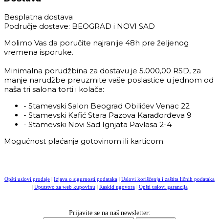
Besplatna dostava
Područje dostave: BEOGRAD i NOVI SAD
Molimo Vas da poručite najranije 48h pre željenog
vremena isporuke.
Minimalna porudžbina za dostavu je 5.000,00 RSD, za
manje narudžbe preuzmite vaše poslastice u jednom od
naša tri salona torti i kolača:
- Stamevski Salon Beograd Obilićev Venac 22
- Stamevski Kafić Stara Pazova Karađorđeva 9
- Stamevski Novi Sad Ignjata Pavlasa 2-4
Mogućnost plaćanja gotovinom ili karticom.
Opšti uslovi prodaje
|
Izjava o sigurnosti podataka
|
Uslovi korišćenja i zaštita ličnih podataka
|
Uputstvo za web kupovinu
|
Raskid ugovora
|
Opšti uslovi garancija
Prijavite se na naš newsletter: