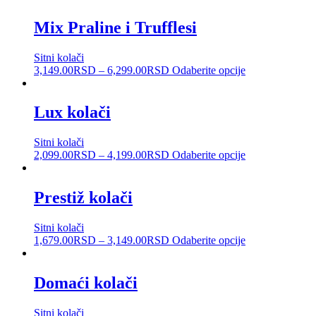
Mix Praline i Trufflesi
Sitni kolači
3,149.00
RSD
–
6,299.00
RSD
Odaberite opcije
Lux kolači
Sitni kolači
2,099.00
RSD
–
4,199.00
RSD
Odaberite opcije
Prestiž kolači
Sitni kolači
1,679.00
RSD
–
3,149.00
RSD
Odaberite opcije
Domaći kolači
Sitni kolači