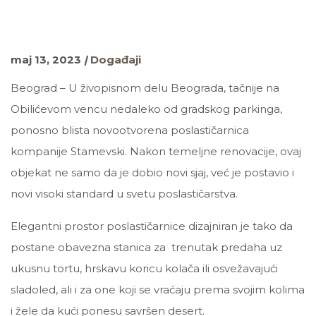
maj 13, 2023
|
Događaji
Beograd – U živopisnom delu Beograda, tačnije na
Obilićevom vencu nedaleko od gradskog parkinga,
ponosno blista novootvorena poslastičarnica
kompanije Stamevski. Nakon temeljne renovacije, ovaj
objekat ne samo da je dobio novi sjaj, već je postavio i
novi visoki standard u svetu poslastičarstva.
Elegantni prostor poslastičarnice dizajniran je tako da
postane obavezna stanica za
trenutak predaha uz
ukusnu tortu, hrskavu koricu kolača ili osvežavajući
sladoled, ali i za one koji se vraćaju prema svojim kolima
i žele da kući ponesu savršen desert.