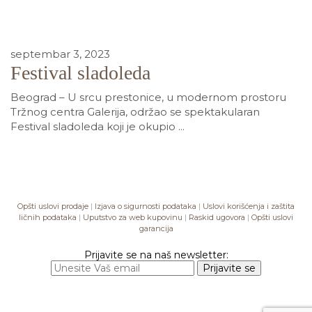
septembar 3, 2023
Festival sladoleda
Beograd – U srcu prestonice, u modernom prostoru
Tržnog centra Galerija, održao se spektakularan
Festival sladoleda koji je okupio ...
Opšti uslovi prodaje
|
Izjava o sigurnosti podataka
|
Uslovi korišćenja i zaštita
ličnih podataka
|
Uputstvo za web kupovinu
|
Raskid ugovora
|
Opšti uslovi
garancija
Prijavite se na naš newsletter: