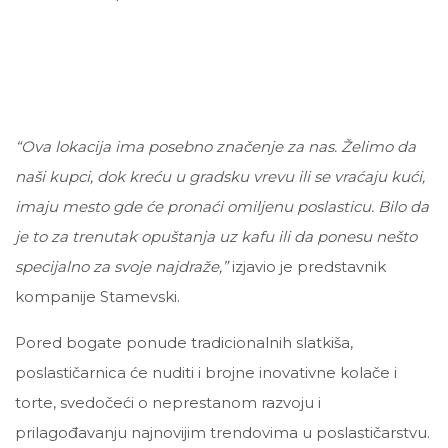
“Ova lokacija ima posebno značenje za nas. Želimo da
naši kupci, dok kreću u gradsku vrevu ili se vraćaju kući,
imaju mesto gde će pronaći omiljenu poslasticu. Bilo da
je to za trenutak opuštanja uz kafu ili da ponesu nešto
specijalno za svoje najdraže,”
izjavio je predstavnik
kompanije Stamevski.
Pored bogate ponude tradicionalnih slatkiša,
poslastičarnica će nuditi i brojne inovativne kolače i
torte, svedočeći o neprestanom razvoju i
prilagođavanju najnovijim trendovima u poslastičarstvu.