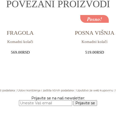
POVEZANI PROIZVODI
Posno!
FRAGOLA
POSNA VIŠNJA
Komadni kolači
Komadni kolači
569.00
RSD
519.00
RSD
sti podataka
|
Uslovi korišćenja i zaštita ličnih podataka
|
Uputstvo za web kupovinu
|
Prijavite se na naš newsletter: