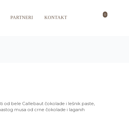
0
PARTNERI
KONTAKT
ti od bele Callebaut čokolade i lešnik paste,
mastog musa od crne čokolade i laganih