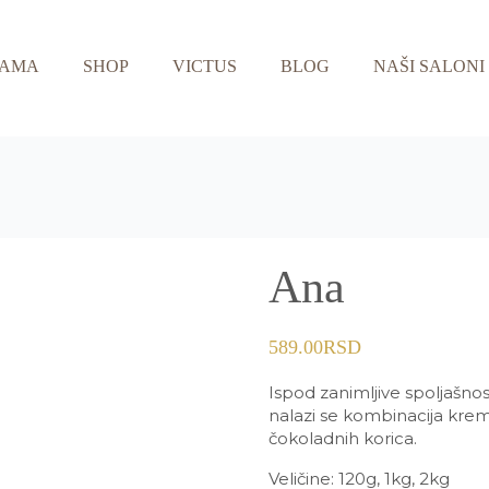
NAMA
SHOP
VICTUS
BLOG
NAŠI SALONI
Ana
589.00
RSD
Ispod zanimljive spoljašnos
nalazi se kombinacija kre
čokoladnih korica.
Veličine: 120g, 1kg, 2kg