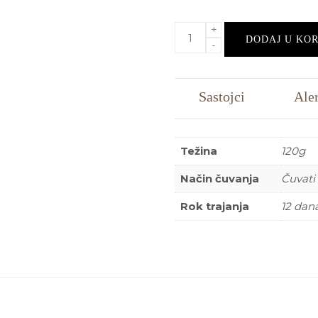
DODAJ U KO
Sastojci
Ale
Težina
120g
Način čuvanja
Čuvati
Rok trajanja
12 dan