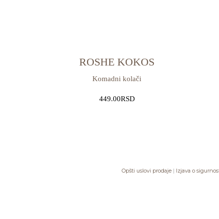
ROSHE KOKOS
Komadni kolači
449.00
RSD
Opšti uslovi prodaje
|
Izjava o sigurno