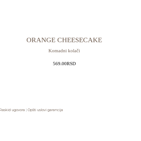
ORANGE CHEESECAKE
Komadni kolači
569.00
RSD
Raskid ugovora
|
Opšti uslovi garancija