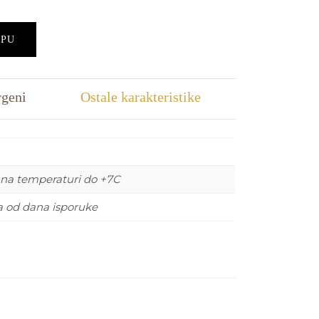
RPU
rgeni
Ostale karakteristike
 na temperaturi do +7C
a od dana isporuke