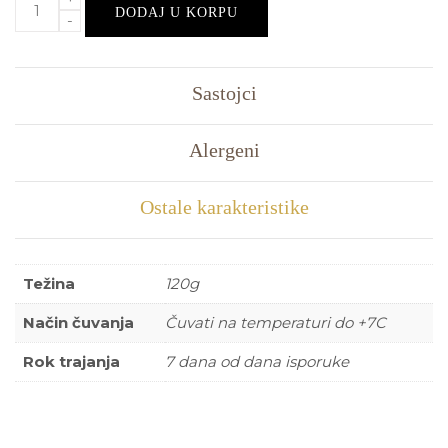
DODAJ U KORPU
Sastojci
Alergeni
Ostale karakteristike
Težina
120g
Način čuvanja
Čuvati na temperaturi do +7C
Rok trajanja
7 dana od dana isporuke