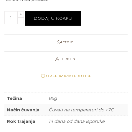
DODAJ U KORPU
Sastojci
Alergeni
Ostale karakteristike
Težina
85g
Način čuvanja
Čuvati na temperaturi do +7C
Rok trajanja
14 dana od dana isporuke