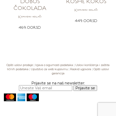
DOBOŠ
ROSHE KOKOS
ČOKOLADA
Komadni kolači
Komadni kolači
449.00
RSD
469.00
RSD
Opšti uslovi prodaje
|
Izjava o sigurnosti podataka
|
Uslovi korišćenja i zaštita
ličnih podataka
|
Uputstvo za web kupovinu
|
Raskid ugovora
|
Opšti uslovi
garancija
Prijavite se na naš newsletter: