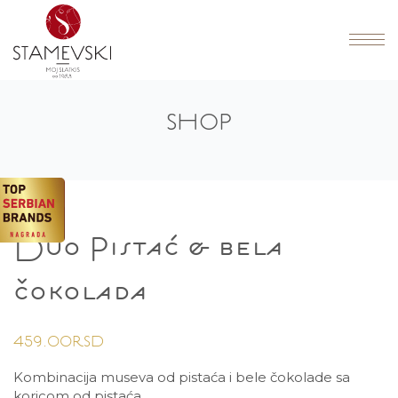
SHOP
Duo Pistać & bela
čokolada
459.00
RSD
Kombinacija museva od pistaća i bele čokolade sa
koricom od pistaća.